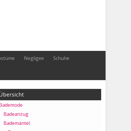
ostüme
Negligee
Schuhe
Übersicht
Bademode
Badeanzug
Bademäntel