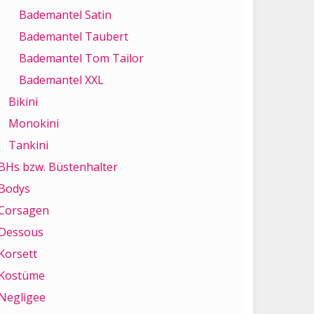
Bademantel Satin
Bademantel Taubert
Bademantel Tom Tailor
Bademantel XXL
Bikini
Monokini
Tankini
BHs bzw. Büstenhalter
Bodys
Corsagen
Dessous
Korsett
Kostüme
Negligee