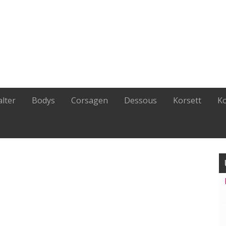
lter
Bodys
Corsagen
Dessous
Korsett
K