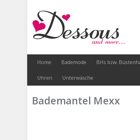
Skip
to
main
content
Home
Bademode
BHs bzw. Büstenha
Uhren
Unterwäsche
Bademantel Mexx