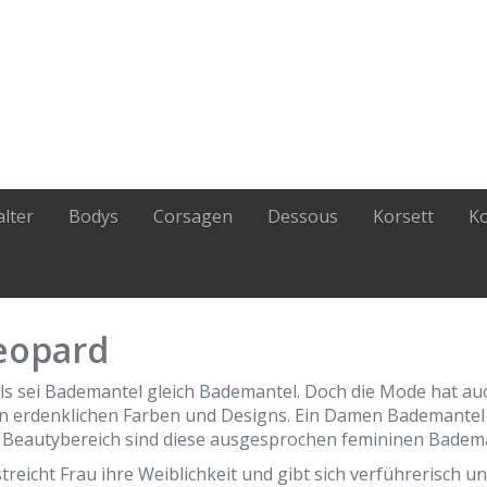
lter
Bodys
Corsagen
Dessous
Korsett
K
eopard
ls sei Bademantel gleich Bademantel. Doch die Mode hat au
en erdenklichen Farben und Designs. Ein Damen Bademantel
d Beautybereich sind diese ausgesprochen femininen Bademä
icht Frau ihre Weiblichkeit und gibt sich verführerisch u