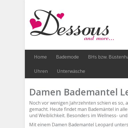
Skip
to
main
content
Home
Bademode
BHs bzw. Büstenha
Uhren
Unterwäsche
Damen Bademantel L
Noch vor wenigen Jahrzehnten schien es so, a
gemacht. Heute findet man Bademäntel in all
und Weiblichkeit. Besonders im Wellness- un
Mit einem Damen Bademantel Leopard unterstre