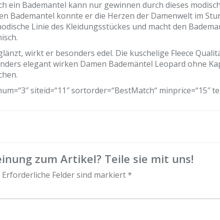
 auch ein Bademantel kann nur gewinnen durch dieses modis
men Bademantel konnte er die Herzen der Damenwelt im St
 modische Linie des Kleidungsstückes und macht den Bademan
isch.
nzt, wirkt er besonders edel. Die kuschelige Fleece Quali
onders elegant wirken Damen Bademäntel Leopard ohne Kapu
chen.
m=“3″ siteid=“11″ sortorder=“BestMatch“ minprice=“15″ t
inung zum Artikel? Teile sie mit uns!
 Erforderliche Felder sind markiert *